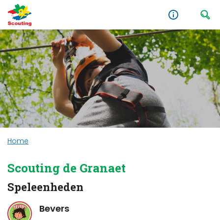
Home
Scouting de Granaet
Speleenheden
Bevers