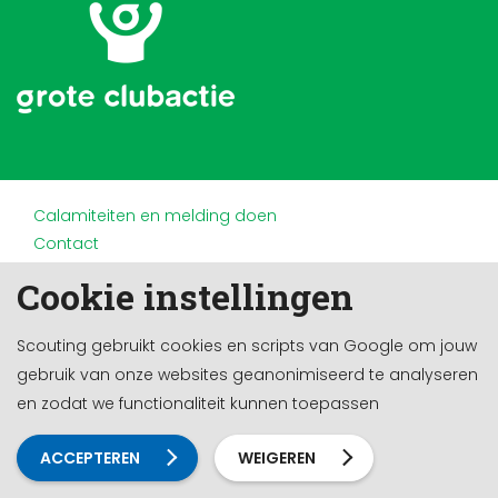
Calamiteiten en melding doen
Contact
Disclaimer
Cookie instellingen
Doneren en nalaten
Partners
Scouting gebruikt cookies en scripts van Google om jouw
Privacy
gebruik van onze websites geanonimiseerd te analyseren
Werken bij
en zodat we functionaliteit kunnen toepassen
Cookie-instellingen
Ontwikkeld door a&m impact
ACCEPTEREN
WEIGEREN