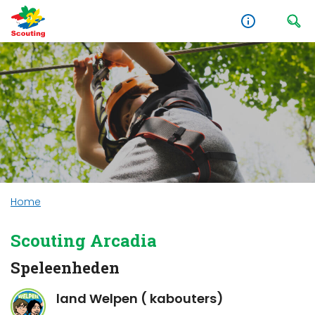
Home
Scouting Arcadia
Speleenheden
land Welpen ( kabouters)