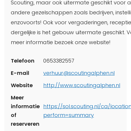
Scouting, maar ook uitermate geschikt voor all
andere gezelschappen zoals bedrijven, instell
enzovoorts! Ook voor vergaderingen, receptie
dergelijke is het gebouw uitermate geschikt. 
meer informatie bezoek onze website!
Telefoon
0653382557
E-mail
verhuur@scoutingalphen.nl
Website
http://www.scoutingalphen.nl
Meer
informatie
https://sol.scouting.nl/ca/locatio
of
perform=summary
reserveren