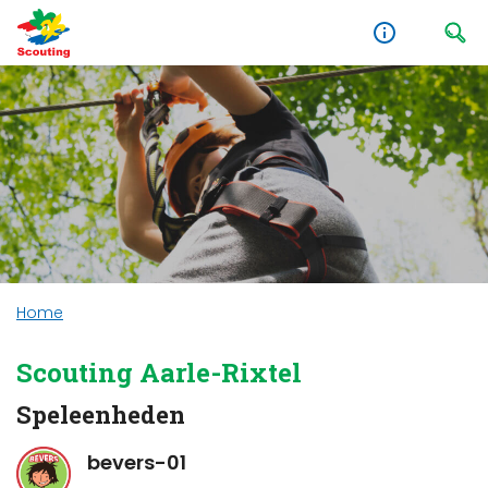
Home
Scouting Aarle-Rixtel
Speleenheden
bevers-01