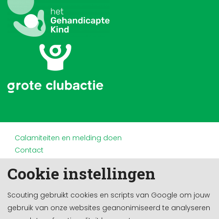
Calamiteiten en melding doen
Contact
Disclaimer
Cookie instellingen
Doneren en nalaten
Partners
Scouting gebruikt cookies en scripts van Google om jouw
Privacy
gebruik van onze websites geanonimiseerd te analyseren
Werken bij