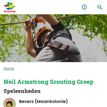
Home
Neil Armstrong Scouting Groep
Speleenheden
Bevers (Maankolonie)