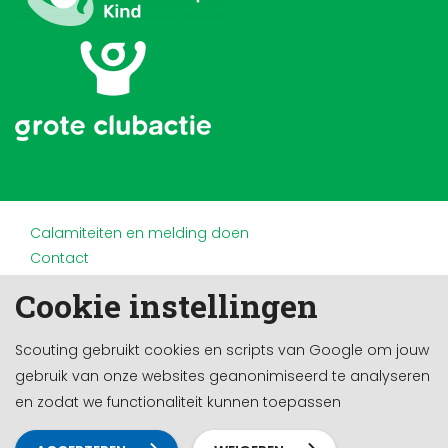
Calamiteiten en melding doen
Contact
Disclaimer
Cookie instellingen
Doneren en nalaten
Partners
Scouting gebruikt cookies en scripts van Google om jouw
Privacy
gebruik van onze websites geanonimiseerd te analyseren
Werken bij
en zodat we functionaliteit kunnen toepassen
Cookie-instellingen
Ontwikkeld door a&m impact