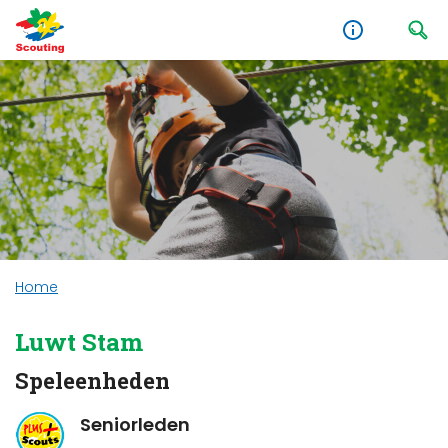
Home
Luwt Stam
Speleenheden
Seniorleden