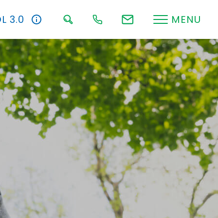
L 3.0
MENU