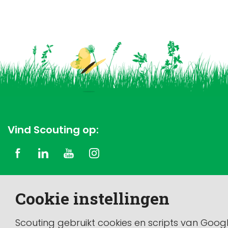
Vind Scouting op:
Copyright © 2026 Scouting Nederland
Cookie instellingen
Dit is de officiële website van de vereniging Scouting
Nederland.
Scouting gebruikt cookies en scripts van Goog