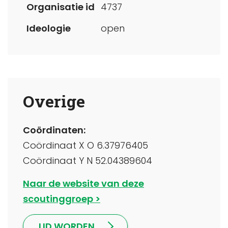
Organisatie id
4737
Ideologie
open
Overige
Coördinaten:
Coördinaat X O 6.37976405
Coördinaat Y N 52.04389604
Naar de website van deze
scoutinggroep
LID WORDEN