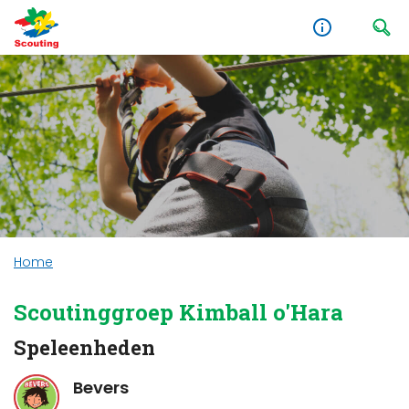
Home
Scoutinggroep Kimball o'Hara
Speleenheden
Bevers