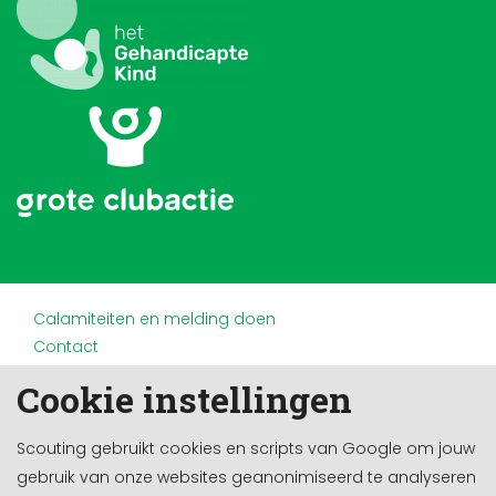
Calamiteiten en melding doen
Contact
Disclaimer
Cookie instellingen
Doneren en nalaten
Partners
Scouting gebruikt cookies en scripts van Google om jouw
Privacy
gebruik van onze websites geanonimiseerd te analyseren
Werken bij