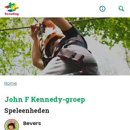
Home
John F Kennedy-groep
Speleenheden
Bevers