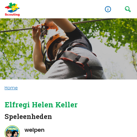
Home
Elfregi Helen Keller
Speleenheden
welpen