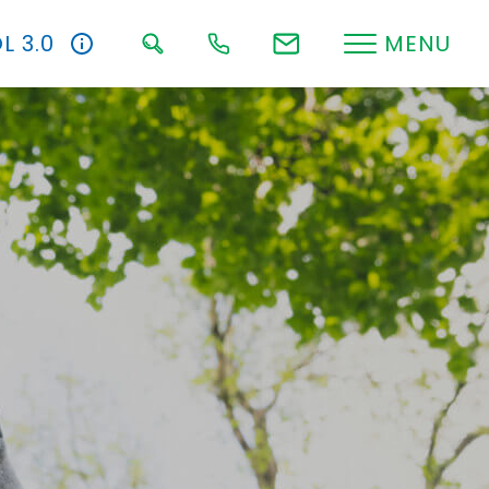
L 3.0
MENU