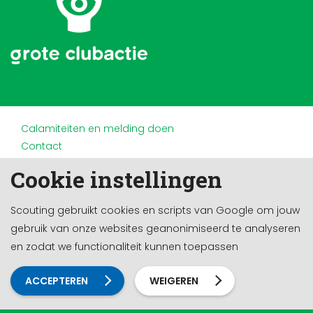
Calamiteiten en melding doen
Contact
Disclaimer
Cookie instellingen
Doneren en nalaten
Partners
Scouting gebruikt cookies en scripts van Google om jouw
Privacy
gebruik van onze websites geanonimiseerd te analyseren
Werken bij
en zodat we functionaliteit kunnen toepassen
Cookie-instellingen
Ontwikkeld door a&m impact
ACCEPTEREN
WEIGEREN