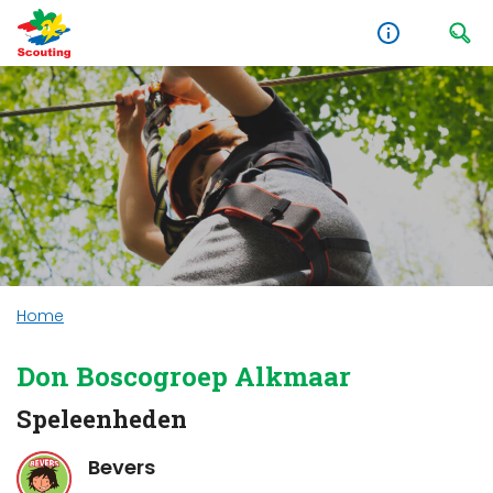
Home
Don Boscogroep Alkmaar
Speleenheden
Bevers