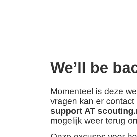
We’ll be ba
Momenteel is deze web
vragen kan er contac
support AT scouting.
mogelijk weer terug onl
Onze excuses voor he