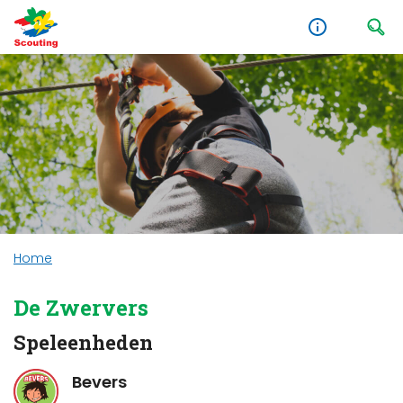
Home
De Zwervers
Speleenheden
Bevers