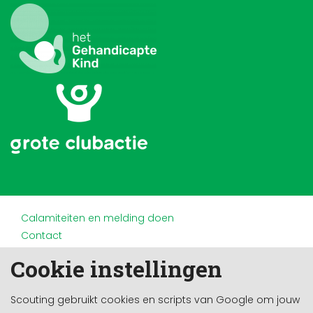
Calamiteiten en melding doen
Contact
Disclaimer
Cookie instellingen
Doneren en nalaten
Partners
Scouting gebruikt cookies en scripts van Google om jouw
Privacy