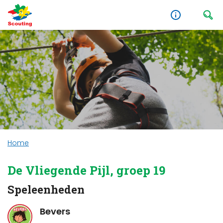
Home
De Vliegende Pijl, groep 19
Speleenheden
Bevers