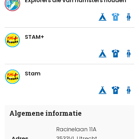
Explorers die van hamsters houden
STAM+
Stam
Algemene informatie
Racinelaan 11A
Adres
3533VL Utrecht