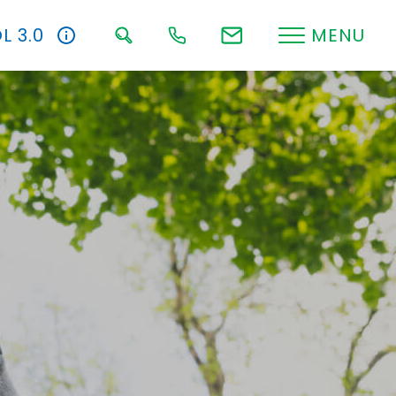
L 3.0
MENU