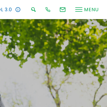
L 3.0
MENU