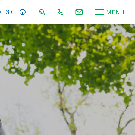
L 3.0
MENU