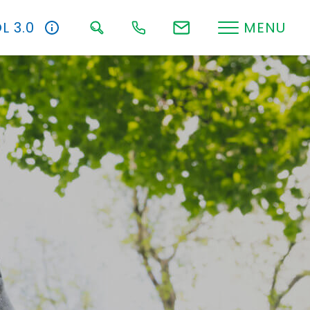
L 3.0
MENU