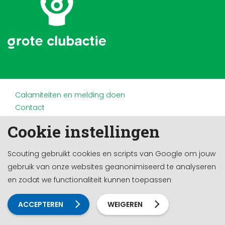
Calamiteiten en melding doen
Contact
Disclaimer
Cookie instellingen
Doneren en nalaten
Partners
Scouting gebruikt cookies en scripts van Google om jouw
Privacy
gebruik van onze websites geanonimiseerd te analyseren
Werken bij
en zodat we functionaliteit kunnen toepassen
Cookie-instellingen
Ontwikkeld door a&m impact
ACCEPTEREN
WEIGEREN