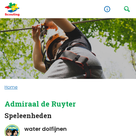
Home
Admiraal de Ruyter
Speleenheden
water dolfijnen