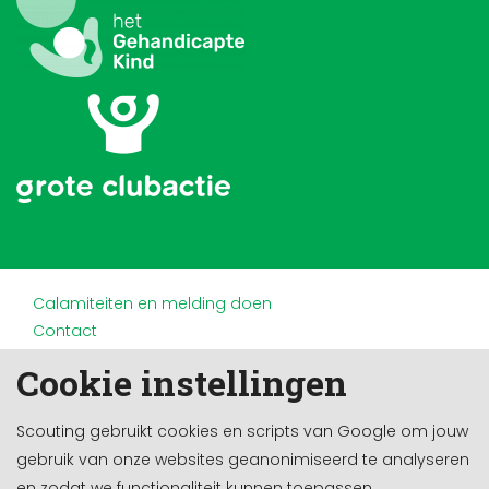
Calamiteiten en melding doen
Contact
Disclaimer
Cookie instellingen
Doneren en nalaten
Partners
Scouting gebruikt cookies en scripts van Google om jouw
Privacy
gebruik van onze websites geanonimiseerd te analyseren
Werken bij
en zodat we functionaliteit kunnen toepassen