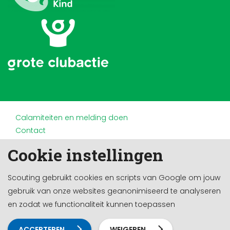
Calamiteiten en melding doen
Contact
Disclaimer
Cookie instellingen
Doneren en nalaten
Partners
Scouting gebruikt cookies en scripts van Google om jouw
Privacy
gebruik van onze websites geanonimiseerd te analyseren
Werken bij
en zodat we functionaliteit kunnen toepassen
Cookie-instellingen
Ontwikkeld door a&m impact
ACCEPTEREN
WEIGEREN