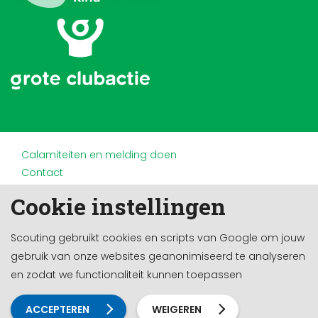
Calamiteiten en melding doen
Contact
Disclaimer
Cookie instellingen
Doneren en nalaten
Partners
Scouting gebruikt cookies en scripts van Google om jouw
Privacy
gebruik van onze websites geanonimiseerd te analyseren
Werken bij
en zodat we functionaliteit kunnen toepassen
Cookie-instellingen
Ontwikkeld door a&m impact
ACCEPTEREN
WEIGEREN