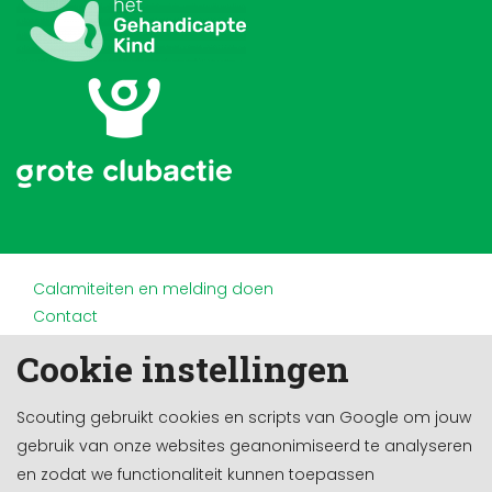
Calamiteiten en melding doen
Contact
Disclaimer
Cookie instellingen
Doneren en nalaten
Partners
Scouting gebruikt cookies en scripts van Google om jouw
Privacy
gebruik van onze websites geanonimiseerd te analyseren
Werken bij
en zodat we functionaliteit kunnen toepassen
Cookie-instellingen