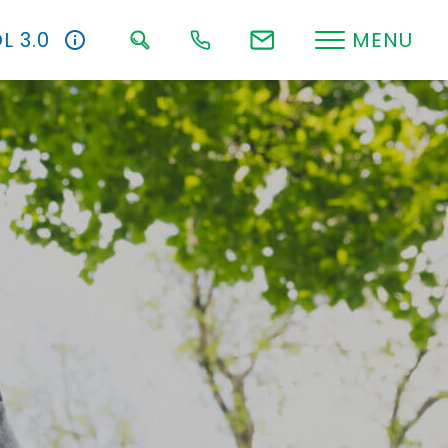
L 3.0
MENU