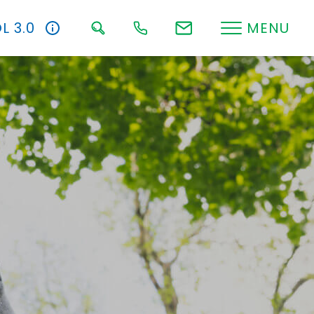
L 3.0
MENU