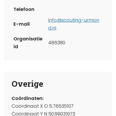
Telefoon
info@scouting-urmon
E-mail
d.nl
Organisatie
486380
id
Overige
Coördinaten:
Coördinaat X O 5.76535107
Coördinaat Y N 50.99031973