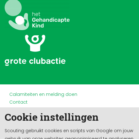
Calamiteiten en melding doen
Contact
Disclaimer
Cookie instellingen
Doneren en nalaten
Partners
Scouting gebruikt cookies en scripts van Google om jouw
Privacy
gebruik van onze websites geanonimiseerd te analyseren