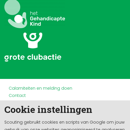
Calamiteiten en melding doen
Contact
Disclaimer
Cookie instellingen
Doneren en nalaten
Partners
Scouting gebruikt cookies en scripts van Google om jouw
Privacy
gebruik van onze websites geanonimiseerd te analyseren