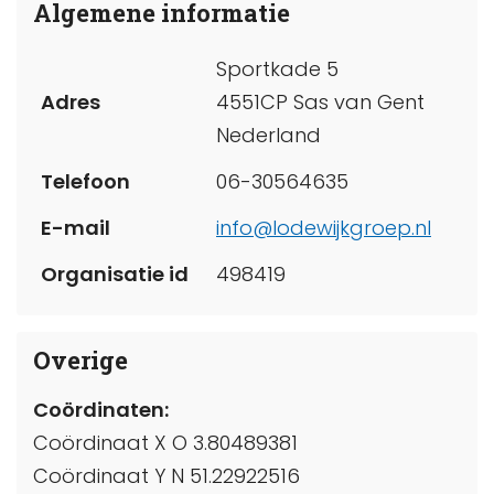
Algemene informatie
Sportkade 5
Adres
4551CP Sas van Gent
Nederland
Telefoon
06-30564635
E-mail
info@lodewijkgroep.nl
Organisatie id
498419
Overige
Coördinaten:
Coördinaat X O 3.80489381
Coördinaat Y N 51.22922516