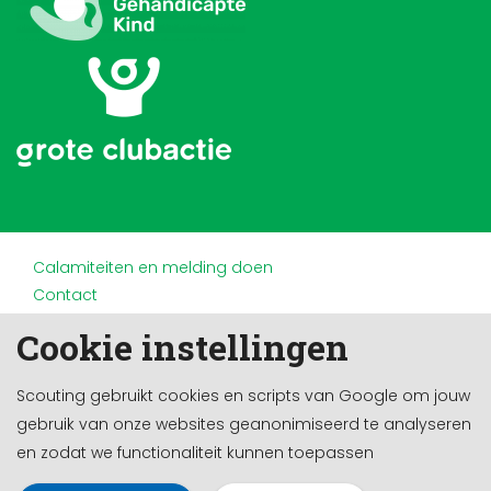
Calamiteiten en melding doen
Contact
Disclaimer
Cookie instellingen
Doneren en nalaten
Partners
Scouting gebruikt cookies en scripts van Google om jouw
Privacy
gebruik van onze websites geanonimiseerd te analyseren
Werken bij
en zodat we functionaliteit kunnen toepassen
Cookie-instellingen
Ontwikkeld door a&m impact