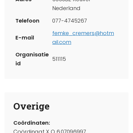
Nederland
Telefoon
077-4745267
femke_cremers@hotm
E-mail
ail.com
Organisatie
511115
id
Overige
Coördinaten:
Coördinaat X O 6.07096997