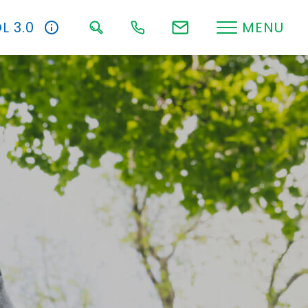
L 3.0
MENU