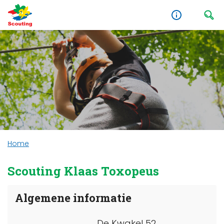
Home
Scouting Klaas Toxopeus
Algemene informatie
De Kwakel 52