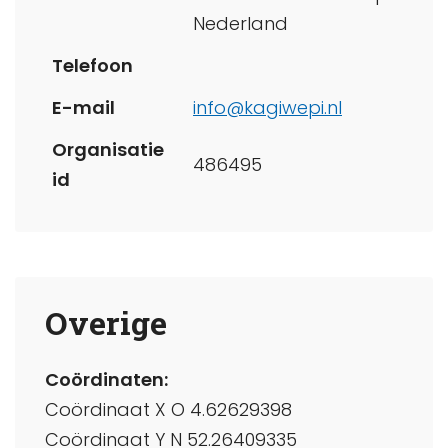
Nederland
Telefoon
E-mail
info@kagiwepi.nl
Organisatie
486495
id
Overige
Coördinaten:
Coördinaat X O 4.62629398
Coördinaat Y N 52.26409335