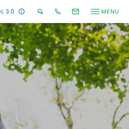
L 3.0
MENU