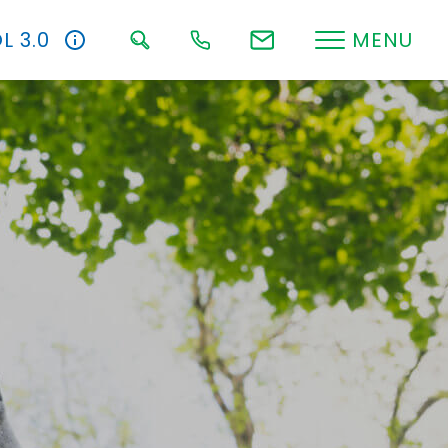
L 3.0
MENU