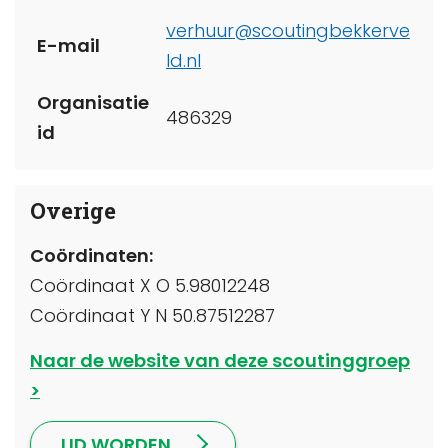
verhuur@scoutingbekkerve
E-mail
ld.nl
Organisatie
486329
id
Overige
Coördinaten:
Coördinaat X O 5.98012248
Coördinaat Y N 50.87512287
Naar de website van deze scoutinggroep
LID WORDEN