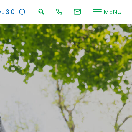
L 3.0
MENU