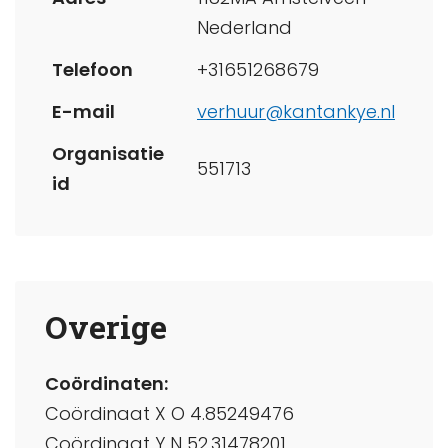
Nederland
Telefoon
+31651268679
E-mail
verhuur@kantankye.nl
Organisatie
551713
id
Overige
Coördinaten:
Coördinaat X O 4.85249476
Coördinaat Y N 52.31478201