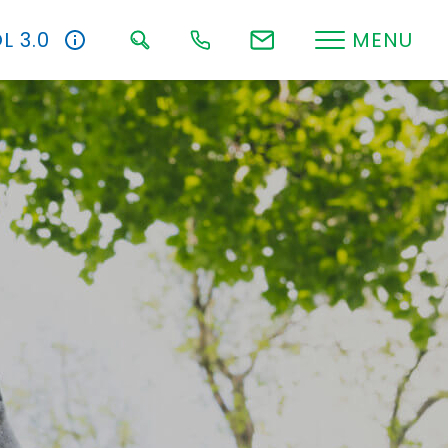
L 3.0
MENU