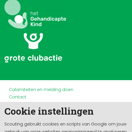
Calamiteiten en melding doen
Contact
Disclaimer
Cookie instellingen
Doneren en nalaten
Partners
Scouting gebruikt cookies en scripts van Google om jouw
Privacy
gebruik van onze websites geanonimiseerd te analyseren