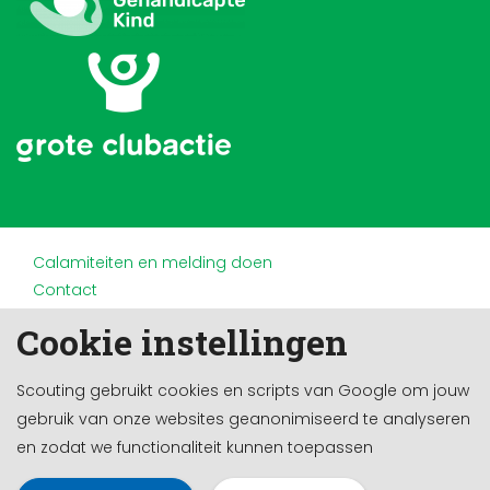
Calamiteiten en melding doen
Contact
Disclaimer
Cookie instellingen
Doneren en nalaten
Partners
Scouting gebruikt cookies en scripts van Google om jouw
Privacy
gebruik van onze websites geanonimiseerd te analyseren
Werken bij
en zodat we functionaliteit kunnen toepassen
Cookie-instellingen
Ontwikkeld door a&m impact