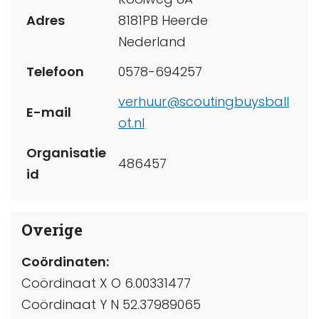
Adres
8181PB Heerde
Nederland
Telefoon
0578-694257
verhuur@scoutingbuysball
E-mail
ot.nl
Organisatie
486457
id
Overige
Coördinaten:
Coördinaat X O 6.00331477
Coördinaat Y N 52.37989065