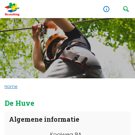
Home
De Huve
Algemene informatie
Kooiweg 8A