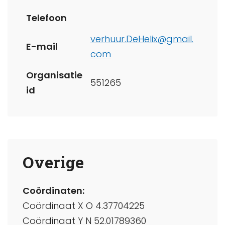
Telefoon
verhuur.DeHelix@gmail.
E-mail
com
Organisatie
551265
id
Overige
Coördinaten:
Coördinaat X O 4.37704225
Coördinaat Y N 52.01789360