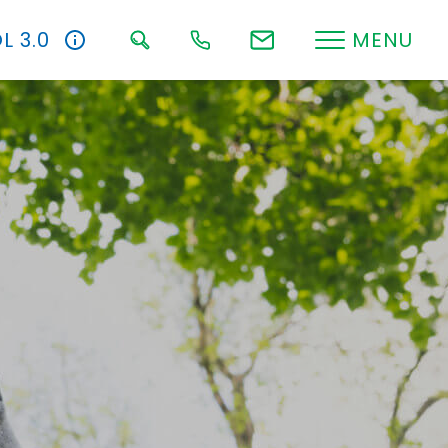
L 3.0
MENU