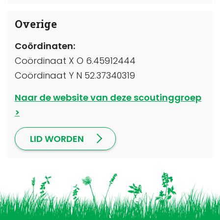
Overige
Coördinaten:
Coördinaat X O 6.45912444
Coördinaat Y N 52.37340319
Naar de website van deze scoutinggroep
LID WORDEN