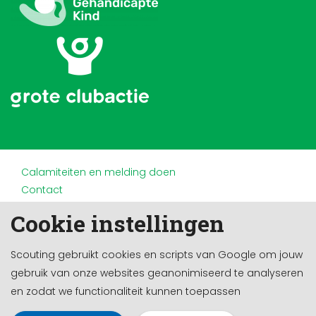
Calamiteiten en melding doen
Contact
Disclaimer
Cookie instellingen
Doneren en nalaten
Partners
Scouting gebruikt cookies en scripts van Google om jouw
Privacy
gebruik van onze websites geanonimiseerd te analyseren
Werken bij
en zodat we functionaliteit kunnen toepassen
Cookie-instellingen
Ontwikkeld door a&m impact