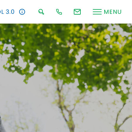
L 3.0
MENU