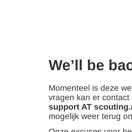
We’ll be ba
Momenteel is deze web
vragen kan er contac
support AT scouting.
mogelijk weer terug onl
Onze excuses voor he