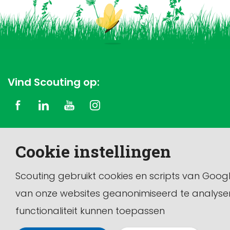
Vind Scouting op:
Copyright © 2026 Scouting Nederland
Cookie instellingen
Dit is de officiële website van de vereniging Scouting
Nederland.
Scouting gebruikt cookies en scripts van Goog
van onze websites geanonimiseerd te analyse
functionaliteit kunnen toepassen