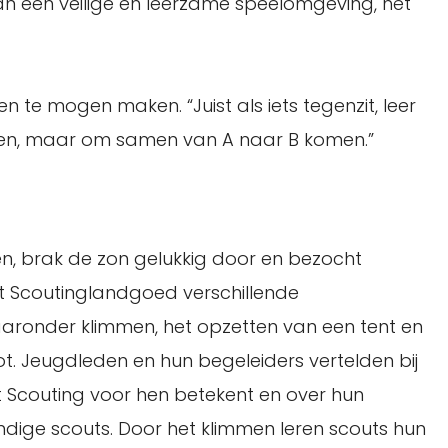
van een veilige en leerzame speelomgeving, het
n te mogen maken. “Juist als iets tegenzit, leer
eren, maar om samen van A naar B komen.”
en, brak de zon gelukkig door en bezocht
t Scoutinglandgoed verschillende
waaronder klimmen, het opzetten van een tent en
t. Jeugdleden en hun begeleiders vertelden bij
at Scouting voor hen betekent en over hun
andige scouts. Door het klimmen leren scouts hun