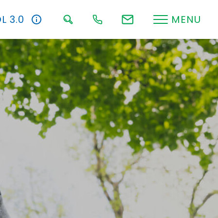
L 3.0
MENU