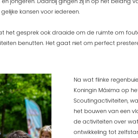
 en jongeren. Daarbij gingen zij in op het belang 
gelijke kansen voor iedereen.
e dat het gesprek ook draaide om de ruimte om foute
iteiten benutten. Het gaat niet om perfect prest
Na wat flinke regenbui
Koningin Máxima op he
Scoutingactiviteiten, 
het bouwen van een vlo
de activiteiten over w
ontwikkeling tot zelfst