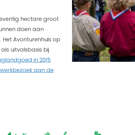
eventig hectare groot
kunnen doen aan
r. Het Avonturenhuis op
ls uitvalsbasis bij
nglandgoed in 2015
werkbezoek aan de