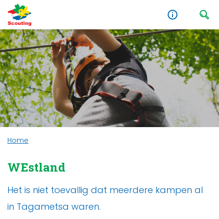
Home
WEstland
Het is niet toevallig dat meerdere kampen al
in Tagametsa waren.