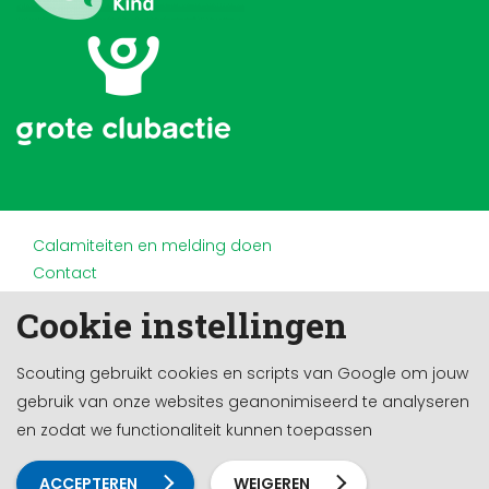
Calamiteiten en melding doen
Contact
Disclaimer
Cookie instellingen
Doneren en nalaten
Partners
Scouting gebruikt cookies en scripts van Google om jouw
Privacy
gebruik van onze websites geanonimiseerd te analyseren
Werken bij
en zodat we functionaliteit kunnen toepassen
Cookie-instellingen
Ontwikkeld door a&m impact
ACCEPTEREN
WEIGEREN