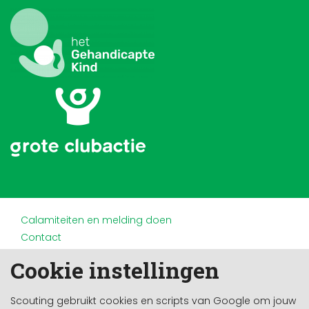
Calamiteiten en melding doen
Contact
Disclaimer
Cookie instellingen
Doneren en nalaten
Partners
Scouting gebruikt cookies en scripts van Google om jouw
Privacy