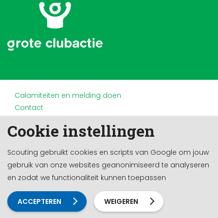
Calamiteiten en melding doen
Contact
Disclaimer
Cookie instellingen
Doneren en nalaten
Partners
Scouting gebruikt cookies en scripts van Google om jouw
Privacy
gebruik van onze websites geanonimiseerd te analyseren
Werken bij
en zodat we functionaliteit kunnen toepassen
Cookie-instellingen
Ontwikkeld door a&m impact
ACCEPTEREN
WEIGEREN